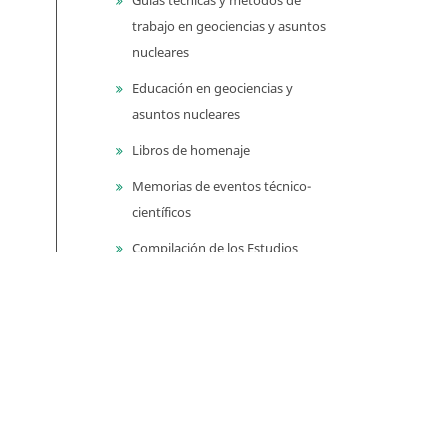
trabajo en geociencias y asuntos
nucleares
Educación en geociencias y
asuntos nucleares
Libros de homenaje
Memorias de eventos técnico-
científicos
Compilación de los Estudios
Geológicos Oficiales en
Colombia (CEGOC)
Centenario del Servicio
Geológico Colombiano
Información