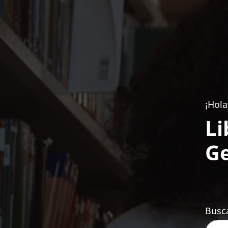
¡Hola
Li
Ge
Busca