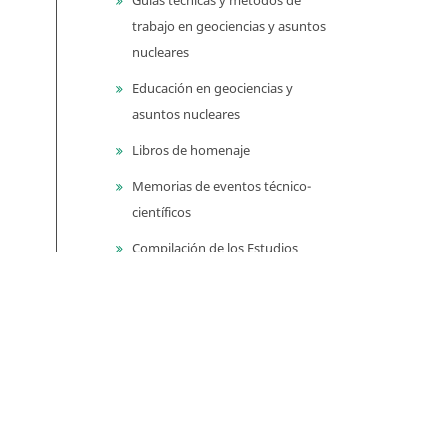
trabajo en geociencias y asuntos
nucleares
Educación en geociencias y
asuntos nucleares
Libros de homenaje
Memorias de eventos técnico-
científicos
Compilación de los Estudios
Geológicos Oficiales en
Colombia (CEGOC)
Centenario del Servicio
Geológico Colombiano
Información