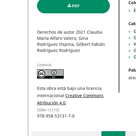
Col
PDF
E
Cat
G
Derechos de autor 2021 Claudia
G
María Alfaro Valero, Gina
V
Rodríguez Ospina, Gilbert Fabián
Rodríguez Rodríguez
G
G
Licencia
Pal
áre
Esta obra está bajo una licencia
internacional
Creative Commons
Atribución 4.0
.
ISBN-13 (15)
978-958-53131-7-0