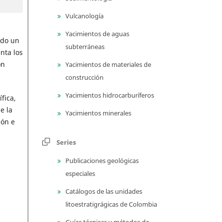
Vulcanología
Yacimientos de aguas
ndo un
subterráneas
nta los
ón
Yacimientos de materiales de
construcción
Yacimientos hidrocarburíferos
fica,
e la
Yacimientos minerales
ión e
Series
Publicaciones geológicas
especiales
Catálogos de las unidades
litoestratigrágicas de Colombia
Guías técnicas y métodos de