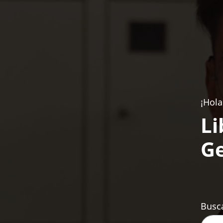
¡Hola
Li
Ge
Busca