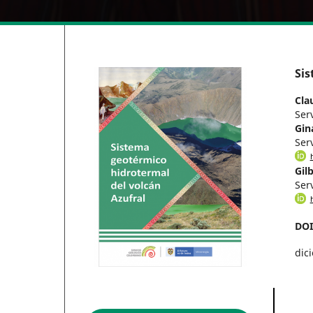
Sis
Cla
Ser
Gin
Ser
Gil
Ser
DO
dic