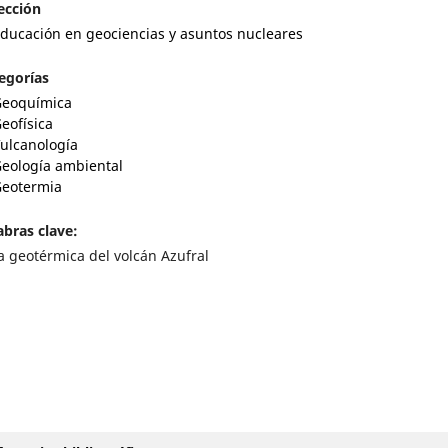
ección
ducación en geociencias y asuntos nucleares
egorías
eoquímica
eofísica
ulcanología
eología ambiental
eotermia
abras clave:
a geotérmica del volcán Azufral