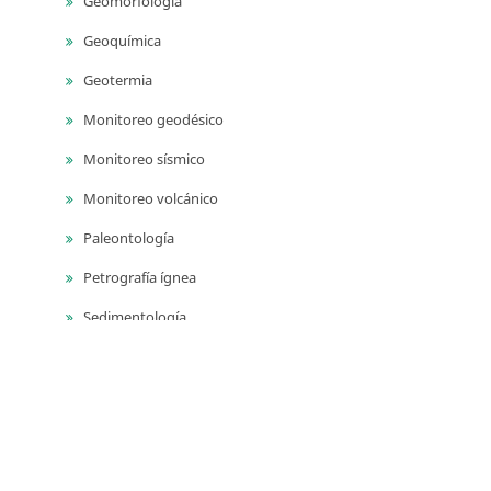
Geomorfología
Geoquímica
Geotermia
Monitoreo geodésico
Monitoreo sísmico
Monitoreo volcánico
Paleontología
Petrografía ígnea
Sedimentología
Vulcanología
Yacimientos de aguas subterráneas
Yacimientos de materiales de construcción
Yacimientos hidrocarburíferos