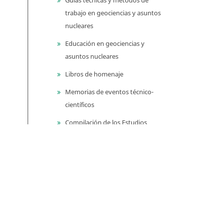
trabajo en geociencias y asuntos
nucleares
Educación en geociencias y
asuntos nucleares
Libros de homenaje
Memorias de eventos técnico-
científicos
Compilación de los Estudios
Geológicos Oficiales en
Colombia (CEGOC)
Centenario del Servicio
Geológico Colombiano
Información