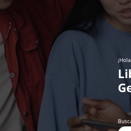
¡Hola
Li
Ge
Busca