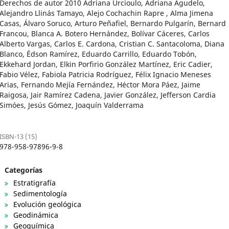
Derechos de autor 2010 Adriana Urcioulo, Adriana Agudelo,
Alejandro Llinás Tamayo, Alejo Cochachin Rapre , Alma Jimena
Casas, Álvaro Soruco, Arturo Peñafiel, Bernardo Pulgarín, Bernard
Francou, Blanca A. Botero Hernández, Bolívar Cáceres, Carlos
Alberto Vargas, Carlos E. Cardona, Cristian C. Santacoloma, Diana
Blanco, Édson Ramírez, Eduardo Carrillo, Eduardo Tobón,
Ekkehard Jordan, Elkin Porfirio González Martínez, Eric Cadier,
Fabio Vélez, Fabiola Patricia Rodríguez, Félix Ignacio Meneses
Arias, Fernando Mejía Fernández, Héctor Mora Páez, Jaime
Raigosa, Jair Ramírez Cadena, Javier González, Jefferson Cardia
Simóes, Jesús Gómez, Joaquín Valderrama
ISBN-13 (15)
978-958-97896-9-8
Categorías
Estratigrafía
Sedimentología
Evolución geológica
Geodinámica
Geoquímica