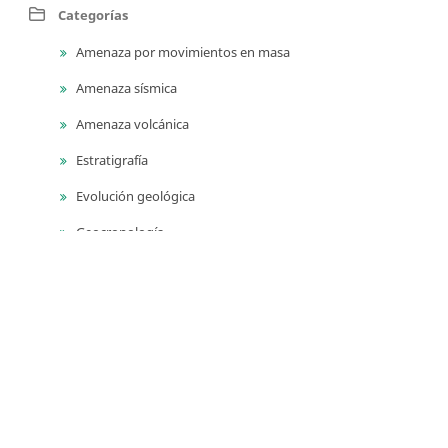
Categorías
Amenaza por movimientos en masa
Amenaza sísmica
Amenaza volcánica
Estratigrafía
Evolución geológica
Geocronología
Geodinámica
Geofísica
Geología ambiental
Geología para ingeniería
Geomorfología
Geoquímica