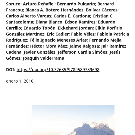
Soruco
;
Arturo Peñafiel
;
Bernardo Pulgarín
;
Bernard
Francou
;
Blanca A. Botero Hernández
;
Bolívar Cáceres
;
Carlos Alberto Vargas
;
Carlos E. Cardona
;
Cristian C.
Santacoloma
;
Diana Blanco
;
Édson Ramírez
;
Eduardo
Carrillo
;
Eduardo Tobón
;
Ekkehard Jordan
;
Elkin Porfirio
González Martínez
;
Eric Cadier
;
Fabio Vélez
;
Fabiola Patricia
Rodríguez
;
Félix Ignacio Meneses Arias
;
Fernando Mejía
Fernández
;
Héctor Mora Páez
;
Jaime Raigosa
;
Jair Ramírez
Cadena
;
Javier González
;
Jefferson Cardia Simóes
;
Jesús
Gómez
;
Joaquín Valderrama
DOI:
https://doi.org/10.32685/9789589789698
enero 1, 2010