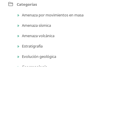
Categorías
Amenaza por movimientos en masa
Amenaza sísmica
Amenaza volcánica
Estratigrafía
Evolución geológica
Geocronología
Geodinámica
Geofísica
Geología ambiental
Geología para ingeniería
Geomorfología
Geoquímica