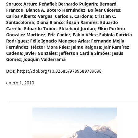
Soruco
;
Arturo Peñafiel
;
Bernardo Pulgarín
;
Bernard
Francou
;
Blanca A. Botero Hernández
;
Bolívar Cáceres
;
Carlos Alberto Vargas
;
Carlos E. Cardona
;
Cristian C.
Santacoloma
;
Diana Blanco
;
Édson Ramírez
;
Eduardo
Carrillo
;
Eduardo Tobón
;
Ekkehard Jordan
;
Elkin Porfirio
González Martínez
;
Eric Cadier
;
Fabio Vélez
;
Fabiola Patricia
Rodríguez
;
Félix Ignacio Meneses Arias
;
Fernando Mejía
Fernández
;
Héctor Mora Páez
;
Jaime Raigosa
;
Jair Ramírez
Cadena
;
Javier González
;
Jefferson Cardia Simóes
;
Jesús
Gómez
;
Joaquín Valderrama
DOI:
https://doi.org/10.32685/9789589789698
enero 1, 2010