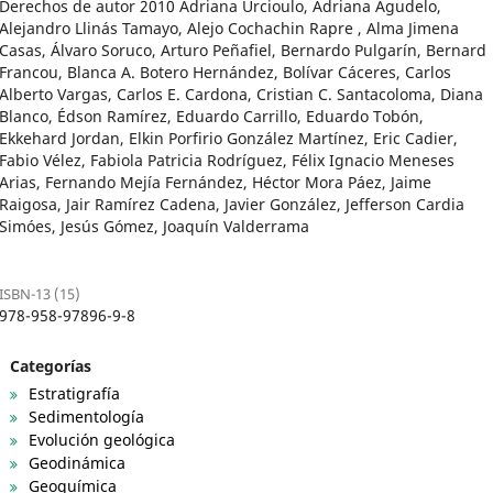
Derechos de autor 2010 Adriana Urcioulo, Adriana Agudelo,
Alejandro Llinás Tamayo, Alejo Cochachin Rapre , Alma Jimena
Casas, Álvaro Soruco, Arturo Peñafiel, Bernardo Pulgarín, Bernard
Francou, Blanca A. Botero Hernández, Bolívar Cáceres, Carlos
Alberto Vargas, Carlos E. Cardona, Cristian C. Santacoloma, Diana
Blanco, Édson Ramírez, Eduardo Carrillo, Eduardo Tobón,
Ekkehard Jordan, Elkin Porfirio González Martínez, Eric Cadier,
Fabio Vélez, Fabiola Patricia Rodríguez, Félix Ignacio Meneses
Arias, Fernando Mejía Fernández, Héctor Mora Páez, Jaime
Raigosa, Jair Ramírez Cadena, Javier González, Jefferson Cardia
Simóes, Jesús Gómez, Joaquín Valderrama
ISBN-13 (15)
978-958-97896-9-8
Categorías
Estratigrafía
Sedimentología
Evolución geológica
Geodinámica
Geoquímica