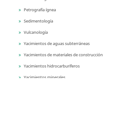
Petrografía ígnea
Sedimentología
Vulcanología
Yacimientos de aguas subterráneas
Yacimientos de materiales de construcción
Yacimientos hidrocarburíferos
Yacimientos minerales
Series
Publicaciones geológicas especiales
Catálogos de las unidades litoestratigrágicas de
Colombia
Guías técnicas y métodos de trabajo en geociencias y