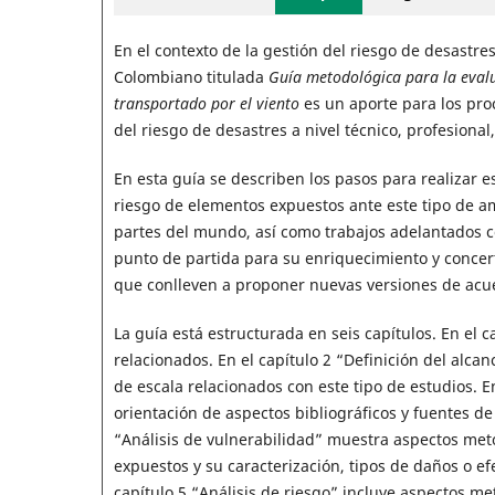
En el contexto de la gestión del riesgo de desastre
Colombiano titulada
Guía metodológica para la evalua
transportado por el viento
es un aporte para los proc
del riesgo de desastres a nivel técnico, profesional
En esta guía se describen los pasos para realizar es
riesgo de elementos expuestos ante este tipo de a
partes del mundo, así como trabajos adelantados c
punto de partida para su enriquecimiento y concert
que conlleven a proponer nuevas versiones de acuer
La guía está estructurada en seis capítulos. En el 
relacionados. En el capítulo 2 “Definición del alca
de escala relacionados con este tipo de estudios. E
orientación de aspectos bibliográficos y fuentes de 
“Análisis de vulnerabilidad” muestra aspectos meto
expuestos y su caracterización, tipos de daños o efe
capítulo 5 “Análisis de riesgo” incluye aspectos me