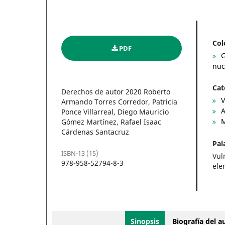
Col
PDF
G
nuc
Cat
Derechos de autor 2020 Roberto
V
Armando Torres Corredor, Patricia
A
Ponce Villarreal, Diego Mauricio
M
Gómez Martínez, Rafael Isaac
Cárdenas Santacruz
Pal
ISBN-13 (15)
Vul
978-958-52794-8-3
ele
Sinopsis
Biografía del 