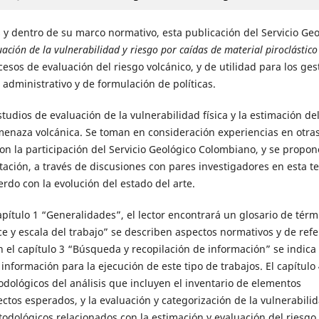
s y dentro de su marco normativo, esta publicación del Servicio Ge
ción de la vulnerabilidad y riesgo por caídas de material piroclástico
esos de evaluación del riesgo volcánico, y de utilidad para los ges
, administrativo y de formulación de políticas.
tudios de evaluación de la vulnerabilidad física y la estimación de
menaza volcánica. Se toman en consideración experiencias en otra
on la participación del Servicio Geológico Colombiano, y se propo
ación, a través de discusiones con pares investigadores en esta t
do con la evolución del estado del arte.
capítulo 1 “Generalidades”, el lector encontrará un glosario de térm
nce y escala del trabajo” se describen aspectos normativos y de ref
n el capítulo 3 “Búsqueda y recopilación de información” se indica
información para la ejecución de este tipo de trabajos. El capítulo 
dológicos del análisis que incluyen el inventario de elementos
ctos esperados, y la evaluación y categorización de la vulnerabilid
todológicos relacionados con la estimación y evaluación del riesgo.