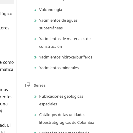
Vulcanología
ológico
Yacimientos de aguas
tores
subterráneas
Yacimientos de materiales de
construcción
l
s
Yacimientos hidrocarburíferos
ne como
Yacimientos minerales
emática
Series
inos
Publicaciones geológicas
erentes
 una
especiales
4
Catálogos de las unidades
litoestratigrágicas de Colombia
ad. El
 El
Guías técnicas y métodos de