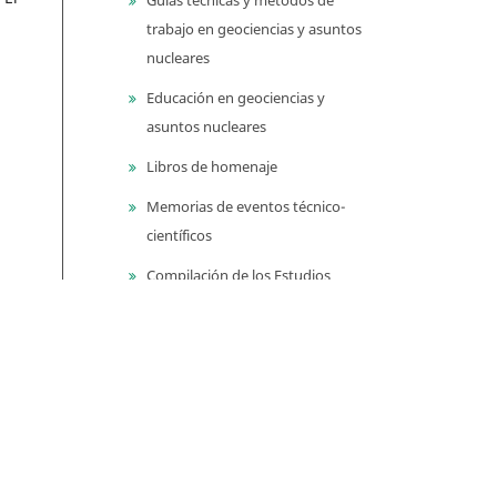
trabajo en geociencias y asuntos
nucleares
Educación en geociencias y
asuntos nucleares
Libros de homenaje
Memorias de eventos técnico-
científicos
Compilación de los Estudios
Geológicos Oficiales en
Colombia (CEGOC)
Centenario del Servicio
Geológico Colombiano
Información