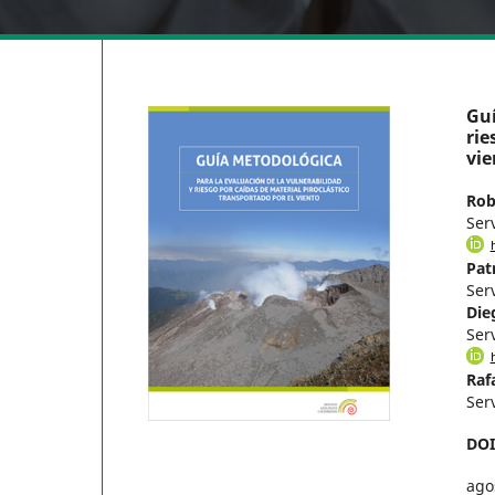
Guí
rie
vie
Rob
Ser
Pat
Ser
Die
Ser
Raf
Ser
DO
ago