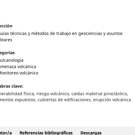
ección
uías técnicas y métodos de trabajo en geociencias y asuntos
leares
egorías
ulcanología
menaza volcánica
onitoreo volcánico
abras clave:
nerabilidad física, riesgo volcánico, caídas material piroclástico,
mentos expuestos, cubiertas de edificaciones, erupción volcánica
autor/a
Referencias bibliográficas
Descargas