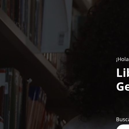
¡Hola
Li
Ge
Busca