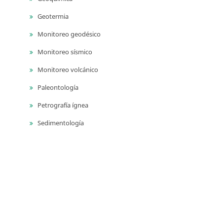
Geotermia
Monitoreo geodésico
Monitoreo sísmico
Monitoreo volcánico
Paleontología
Petrografía ígnea
Sedimentología
Vulcanología
Yacimientos de aguas subterráneas
Yacimientos de materiales de construcción
Yacimientos hidrocarburíferos
Yacimientos minerales