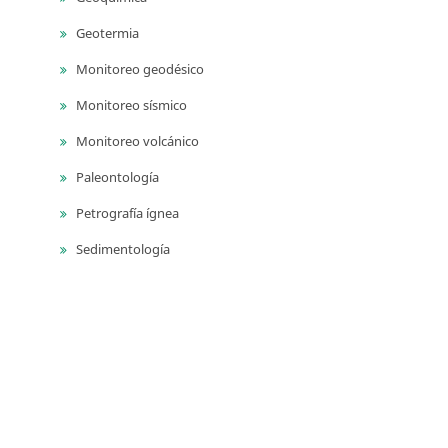
Geotermia
Monitoreo geodésico
Monitoreo sísmico
Monitoreo volcánico
Paleontología
Petrografía ígnea
Sedimentología
Vulcanología
Yacimientos de aguas subterráneas
Yacimientos de materiales de construcción
Yacimientos hidrocarburíferos
Yacimientos minerales