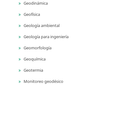
Geodinámica
Geofísica
Geología ambiental
Geología para ingeniería
Geomorfología
Geoquímica
Geotermia
Monitoreo geodésico
Monitoreo sísmico
Monitoreo volcánico
Paleontología
Petrografía ígnea
Sedimentología