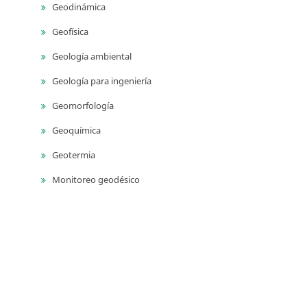
Geodinámica
Geofísica
Geología ambiental
Geología para ingeniería
Geomorfología
Geoquímica
Geotermia
Monitoreo geodésico
Monitoreo sísmico
Monitoreo volcánico
Paleontología
Petrografía ígnea
Sedimentología