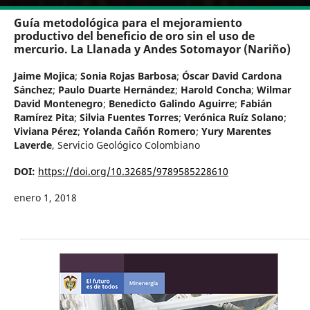
Guía metodológica para el mejoramiento
productivo del beneficio de oro sin el uso de
mercurio. La Llanada y Andes Sotomayor (Nariño)
Jaime Mojica
;
Sonia Rojas Barbosa
;
Óscar David Cardona
Sánchez
;
Paulo Duarte Hernández
;
Harold Concha
;
Wilmar
David Montenegro
;
Benedicto Galindo Aguirre
;
Fabián
Ramírez Pita
;
Silvia Fuentes Torres
;
Verónica Ruíz Solano
;
Viviana Pérez
;
Yolanda Cañón Romero
;
Yury Marentes
Laverde
,
Servicio Geológico Colombiano
DOI:
https://doi.org/10.32685/9789585228610
enero 1, 2018