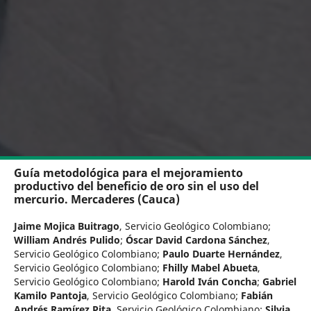
Guía metodológica para el mejoramiento
productivo del beneficio de oro sin el uso del
mercurio. Mercaderes (Cauca)
Jaime Mojica Buitrago
,
Servicio Geológico Colombiano
;
William Andrés Pulido
;
Óscar David Cardona Sánchez
,
Servicio Geológico Colombiano
;
Paulo Duarte Hernández
,
Servicio Geológico Colombiano
;
Fhilly Mabel Abueta
,
Servicio Geológico Colombiano
;
Harold Iván Concha
;
Gabriel
Kamilo Pantoja
,
Servicio Geológico Colombiano
;
Fabián
Andrés Ramírez Pita
,
Servicio Geológico Colombiano
;
Silvia