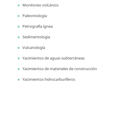
Monitoreo volcánico
Paleontología
Petrografía ígnea
Sedimentología
Vulcanología
Yacimientos de aguas subterráneas
Yacimientos de materiales de construcción
Yacimientos hidrocarburíferos
Yacimientos minerales
Series
Publicaciones geológicas especiales
Catálogos de las unidades litoestratigrágicas de