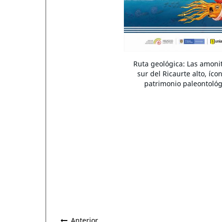
Ruta geológica: Las amoni
sur del Ricaurte alto, íco
patrimonio paleontológ
Anterior