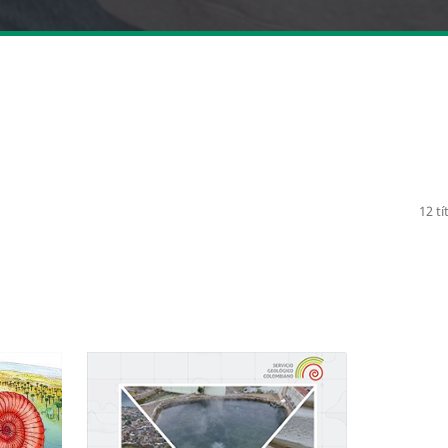
12 tí