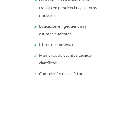
trabajo en geociencias y asuntos
nucleares
Educación en geociencias y
asuntos nucleares
Libros de homenaje
Memorias de eventos técnico-
científicos
Compilación de los Estudios
Geológicos Oficiales en
Colombia (CEGOC)
Centenario del Servicio
Geológico Colombiano
Información