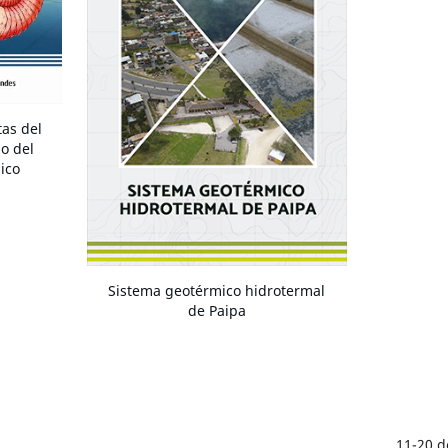
tas del
no del
ico
Sistema geotérmico hidrotermal
de Paipa
11-20 d