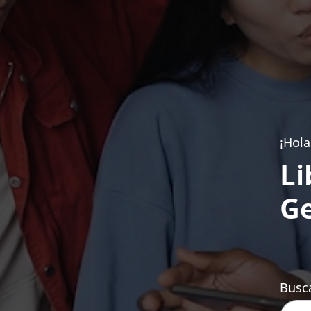
¡Hola
Li
Ge
Busca