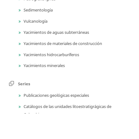
Sedimentología
Vulcanología
Yacimientos de aguas subterráneas
Yacimientos de materiales de construcción
Yacimientos hidrocarburíferos
Yacimientos minerales
Series
Publicaciones geológicas especiales
Catálogos de las unidades litoestratigrágicas de
Colombia
Guías técnicas y métodos de trabajo en geociencias y
asuntos nucleares