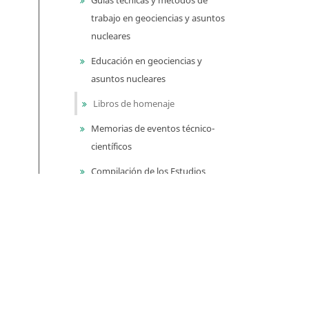
trabajo en geociencias y asuntos
nucleares
Educación en geociencias y
asuntos nucleares
Libros de homenaje
Memorias de eventos técnico-
científicos
Compilación de los Estudios
Geológicos Oficiales en
Colombia (CEGOC)
Centenario del Servicio
Geológico Colombiano
Información