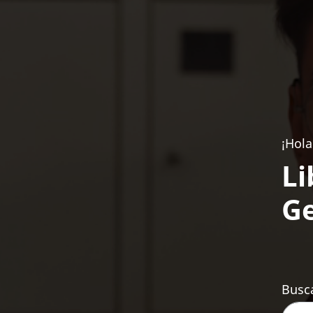
¡Hola
Li
Ge
Busca