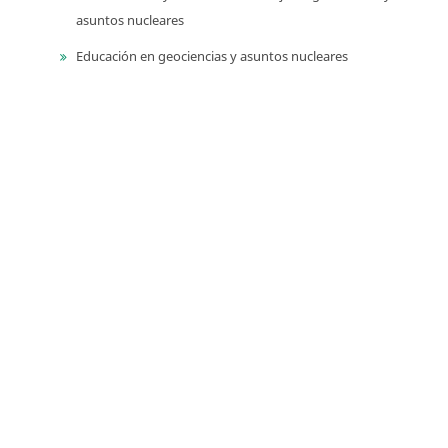
asuntos nucleares
Educación en geociencias y asuntos nucleares
Libros de homenaje
Memorias de eventos técnico-científicos
Compilación de los Estudios Geológicos Oficiales en
Colombia (CEGOC)
Centenario del Servicio Geológico Colombiano
Información
Para lectores/as
Para autores
Para bibliotecarios