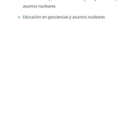
asuntos nucleares
Educación en geociencias y asuntos nucleares
Libros de homenaje
Memorias de eventos técnico-científicos
Compilación de los Estudios Geológicos Oficiales en
Colombia (CEGOC)
Centenario del Servicio Geológico Colombiano
Información
Para lectores/as
Para autores
Para bibliotecarios