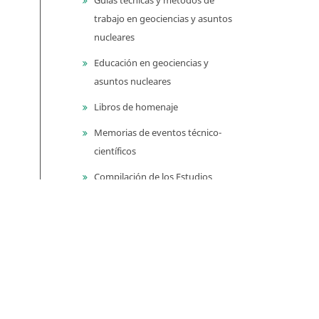
trabajo en geociencias y asuntos
nucleares
Educación en geociencias y
asuntos nucleares
Libros de homenaje
Memorias de eventos técnico-
científicos
Compilación de los Estudios
Geológicos Oficiales en
Colombia (CEGOC)
Centenario del Servicio
Geológico Colombiano
Información