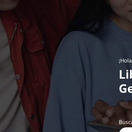
¡Hola
Li
Ge
Busca