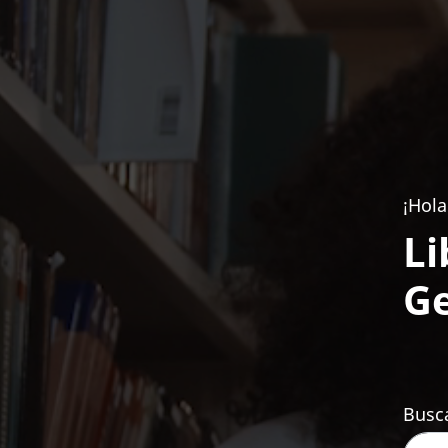
¡Hola
Li
Ge
Busca