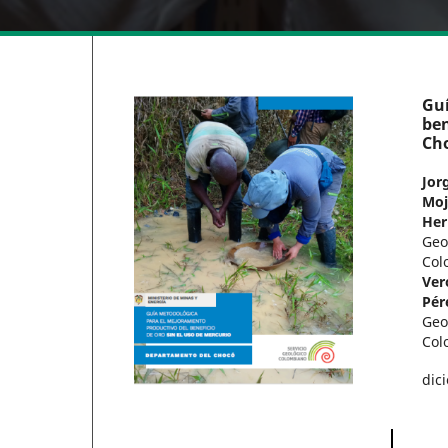
Guí
ben
Ch
Jor
Moj
Her
Geo
Col
Ver
Pér
Geo
Col
dic