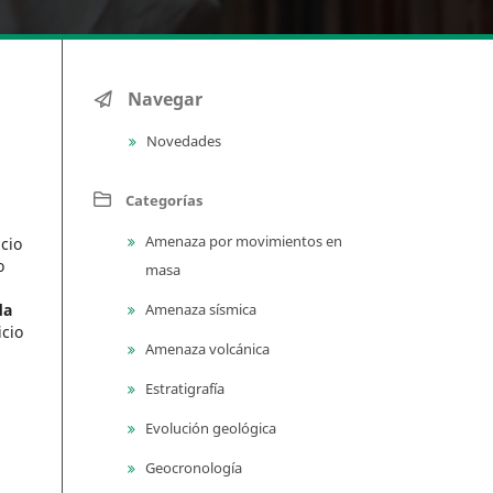
Navegar
Novedades
Categorías
Amenaza por movimientos en
icio
o
masa
Amenaza sísmica
da
icio
Amenaza volcánica
Estratigrafía
Evolución geológica
Geocronología