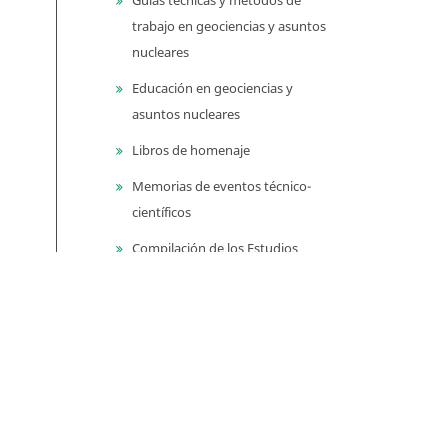
trabajo en geociencias y asuntos
nucleares
Educación en geociencias y
asuntos nucleares
Libros de homenaje
Memorias de eventos técnico-
científicos
Compilación de los Estudios
Geológicos Oficiales en
Colombia (CEGOC)
Centenario del Servicio
Geológico Colombiano
Información