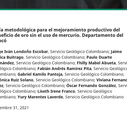
a metodológica para el mejoramiento productivo del
eficio de oro sin el uso de mercurio. Departamento del
ocó
ge Iván Londoño Escobar
,
Servicio Geológico Colombiano
;
Jaime
ica Buitrago
,
Servicio Geológico Colombiano
;
Paulo Duarte
nández
,
Servicio Geológico Colombiano
;
Fhilly Mabel Abueta
,
Serv
lógico Colombiano
;
Fabián Andrés Ramírez Pita
,
Servicio Geológic
ombiano
;
Gabriel Kamilo Pantoja
,
Servicio Geológico Colombiano
;
ónica Ruiz Solano
,
Servicio Geológico Colombiano
;
Viviana Fernan
ez
,
Servicio Geológico Colombiano
;
Óscar Fernando González
,
Serv
lógico Colombiano
;
Liseth Irene Franco
,
Servicio Geológico
ombiano
;
Yury Marentes Laverde
,
Servicio Geológico Colombiano
iembre 31, 2021