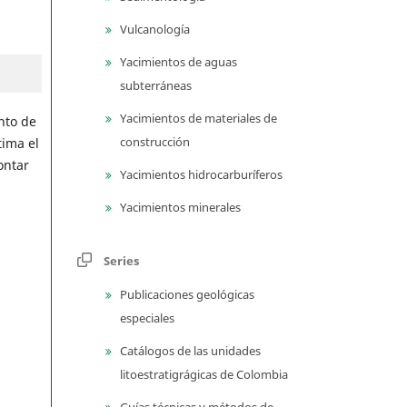
Vulcanología
Yacimientos de aguas
subterráneas
Yacimientos de materiales de
nto de
construcción
ima el
ontar
Yacimientos hidrocarburíferos
Yacimientos minerales
Series
Publicaciones geológicas
especiales
Catálogos de las unidades
litoestratigrágicas de Colombia
Guías técnicas y métodos de