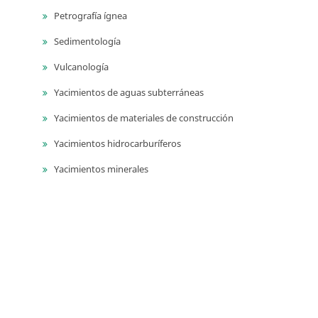
Petrografía ígnea
Sedimentología
Vulcanología
Yacimientos de aguas subterráneas
Yacimientos de materiales de construcción
Yacimientos hidrocarburíferos
Yacimientos minerales
Series
Publicaciones geológicas especiales
Catálogos de las unidades litoestratigrágicas de
Colombia
Guías técnicas y métodos de trabajo en geociencias y