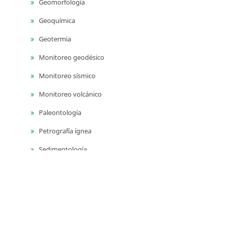
Geomorfología
Geoquímica
Geotermia
Monitoreo geodésico
Monitoreo sísmico
Monitoreo volcánico
Paleontología
Petrografía ígnea
Sedimentología
Vulcanología
Yacimientos de aguas subterráneas
Yacimientos de materiales de construcción
Yacimientos hidrocarburíferos