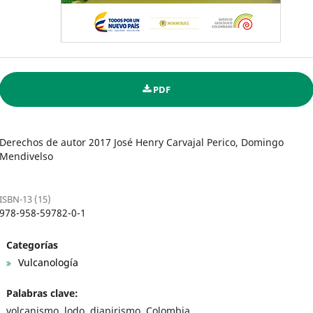
PDF
Derechos de autor 2017 José Henry Carvajal Perico, Domingo
Mendivelso
ISBN-13 (15)
978-958-59782-0-1
Categorías
Vulcanología
Palabras clave:
volcanismo, lodo, diapirismo, Colombia