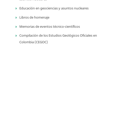
Educación en geociencias y asuntos nucleares
Libros de homenaje
Memorias de eventos técnico-científicos
Compilación de los Estudios Geológicos Oficiales en
Colombia (CEGOC)
Centenario del Servicio Geológico Colombiano
Información
Para lectores/as
Para autores
Para bibliotecarios
Tutoriales