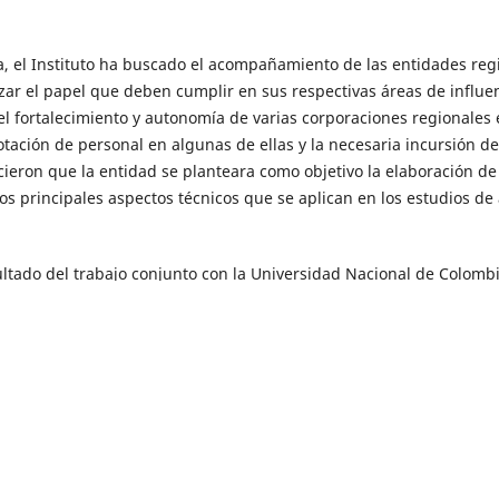
a, el Instituto ha buscado el acompañamiento de las entidades reg
anzar el papel que deben cumplir en sus respectivas áreas de influen
l fortalecimiento y autonomía de varias corporaciones regionales 
tación de personal en algunas de ellas y la necesaria incursión de
icieron que la entidad se planteara como objetivo la elaboración de
s principales aspectos técnicos que se aplican en los estudios de
sultado del trabajo conjunto con la Universidad Nacional de Colombi
a subterránea, su exploración, evaluación y explotación, así como
que el documento se convierta en un soporte técnico de las autori
ración detallada, gestión, manejo y uso de los acuíferos como opci
manera que sea utilizado por todos los interesados en este recur