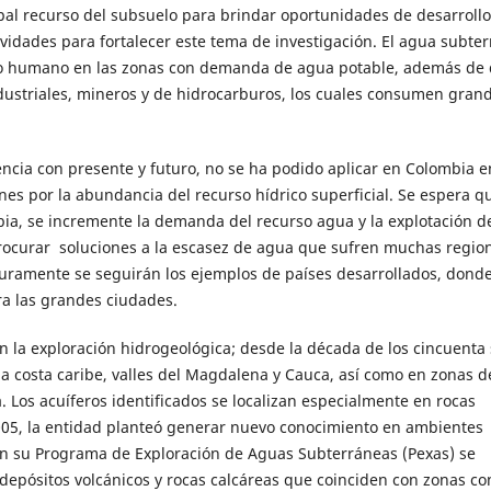
pal recurso del subsuelo para brindar oportunidades de desarrollo
ividades para fortalecer este tema de investigación. El agua subte
mo humano en las zonas con demanda de agua potable, además de 
dustriales, mineros y de hidrocarburos, los cuales consumen gran
cia con presente y futuro, no se ha podido aplicar en Colombia e
nes por la abundancia del recurso hídrico superficial. Se espera q
ia, se incremente la demanda del recurso agua y la explotación de
rocurar soluciones a la escasez de agua que sufren muchas regio
guramente se seguirán los ejemplos de países desarrollados, donde
ra las grandes ciudades.
n la exploración hidrogeológica; desde la década de los cincuenta
a costa caribe, valles del Magdalena y Cauca, así como en zonas de
á. Los acuíferos identificados se localizan especialmente en rocas
2005, la entidad planteó generar nuevo conocimiento en ambientes
 en su Programa de Exploración de Aguas Subterráneas (Pexas) se
depósitos volcánicos y rocas calcáreas que coinciden con zonas co