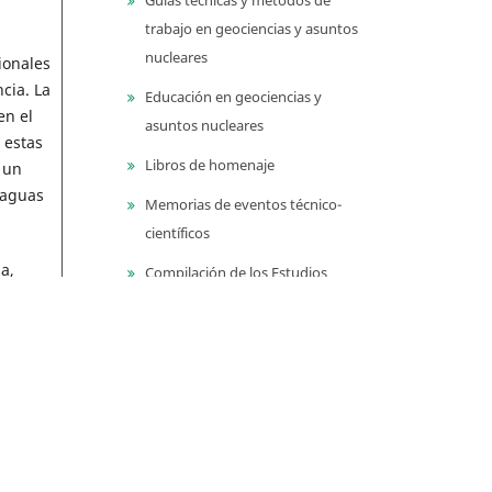
trabajo en geociencias y asuntos
nucleares
ionales
cia. La
Educación en geociencias y
en el
asuntos nucleares
 estas
Libros de homenaje
 un
 aguas
Memorias de eventos técnico-
científicos
a,
Compilación de los Estudios
 su
Geológicos Oficiales en
dades
Colombia (CEGOC)
ón de
Centenario del Servicio
so
Geológico Colombiano
Información