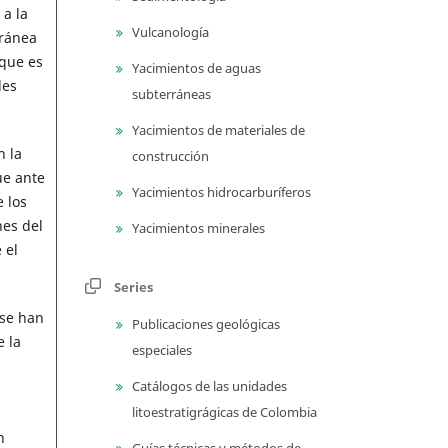
 a la
Vulcanología
rránea
que es
Yacimientos de aguas
des
subterráneas
Yacimientos de materiales de
n la
construcción
ue ante
Yacimientos hidrocarburíferos
 los
nes del
Yacimientos minerales
 el
Series
 se han
Publicaciones geológicas
 la
especiales
Catálogos de las unidades
litoestratigrágicas de Colombia
n
Guías técnicas y métodos de