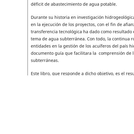
déficit de abastecimiento de agua potable.
Durante su historia en investigación hidrogeológic
en la ejecución de los proyectos, con el fin de afi
transferencia tecnológica ha dado como resultado e
tema de agua subterránea. Con todo, la continua ro
entidades en la gestión de los acuíferos del país h
documento guía que facilitara la comprensión de lo
subterráneas.
Este libro, que responde a dicho objetivo, es el re
sede Medellín. Se tratan conceptos básicos del agu
protección, gestión y aspectos legales. Esperamos 
ambientales y territoriales en sus planes de explo
abastecimiento de agua a la comunidad, y de igual 
estratégico del subsuelo.